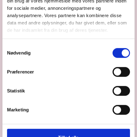
Få konkrete metoder til at styrke dit mentale
din brug af vores hjemmeside med vores partnere inden
helbred og reducere stress. Kurset foregår onlinr
for sociale medier, annonceringspartnere og
med opstart den 2. februar.
analysepartnere. Vores partnere kan kombinere disse
data med andre oplysninger, du har givet dem, eller som
de har indsamlet fra din brug af deres tjenester.
Dato
20. oktober 2026
Varighed
Samtykkevalg
8 mødegange
Nødvendig
Lokation
Online
Præferencer
Statistik
KOMMER SNART
Marketing