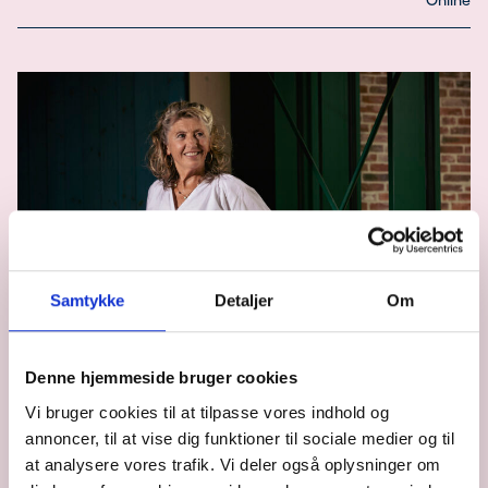
Samtykke
Detaljer
Om
Denne hjemmeside bruger cookies
Mental sundhed og mindfulness
Vi bruger cookies til at tilpasse vores indhold og
STYRK DIN MENTALE TRIVSEL MED MINDFULNESS (MBSR
annoncer, til at vise dig funktioner til sociale medier og til
ONLINE)
at analysere vores trafik. Vi deler også oplysninger om