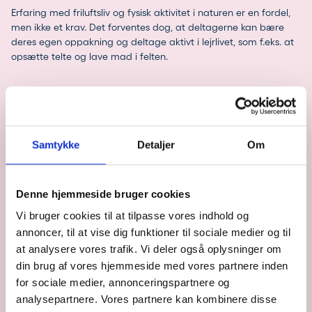
Erfaring med friluftsliv og fysisk aktivitet i naturen er en fordel,
men ikke et krav. Det forventes dog, at deltagerne kan bære
deres egen oppakning og deltage aktivt i lejrlivet, som f.eks. at
opsætte telte og lave mad i felten.
HVAD LÆRER DU
Samtykke
Detaljer
Om
Gennem feltstudier, faglige oplæg og praktiske øvelser får
deltagerne en unik mulighed for at fordybe sig i de processer,
der i dag former Arktis og som bestemmer egenskaberne under
Denne hjemmeside bruger cookies
jorden i meget af Danmarks landskab. Mange af de processer,
man i dag ser i Grønland, såsom smeltevandsfloder,
Vi bruger cookies til at tilpasse vores indhold og
randmoræner og periglaciale processer, fandtes i istiden i
annoncer, til at vise dig funktioner til sociale medier og til
Danmark. Mange af de vigtigste egenskaber i nutidens
at analysere vores trafik. Vi deler også oplysninger om
overfladenære geologi opstod dengang.
din brug af vores hjemmeside med vores partnere inden
for sociale medier, annonceringspartnere og
En sådan grundlæggende, erfaringsbaseret viden kan være
afgørende for at kunne arbejde med klimatilpasning,
analysepartnere. Vores partnere kan kombinere disse