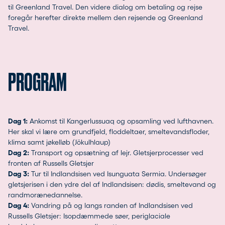
til Greenland Travel. Den videre dialog om betaling og rejse
foregår herefter direkte mellem den rejsende og Greenland
Travel.
PROGRAM
Dag 1:
Ankomst til Kangerlussuaq og opsamling ved lufthavnen.
Her skal vi lære om grundfjeld, floddeltaer, smeltevandsfloder,
klima samt jøkelløb (Jökulhlaup)
Dag 2:
Transport og opsætning af lejr. Gletsjerprocesser ved
fronten af Russells Gletsjer
Dag 3:
Tur til Indlandsisen ved Isunguata Sermia. Undersøger
gletsjerisen i den ydre del af Indlandsisen: dødis, smeltevand og
randmorænedannelse.
Dag 4:
Vandring på og langs randen af Indlandsisen ved
Russells Gletsjer: Isopdæmmede søer, periglaciale