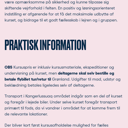
være opmærksomme på sikkerhed og kunne tilpasse sig
skiftende vejrforhold i felten. En positiv og løsningsorienteret
indstilling er afgørende for at få det maksimale udbytte af
kurset, og bidrage til et godt fællesskab i lejren og i gruppen.
PRAKTISK INFORMATION
OBS
Kursuspris er inklusiv kursusmateriale, ekspeditioner og
undervisning på kurset, men
deltagerne skal selv bestille og
betale flybillet tur/retur til
Grønland. Udgifter til mad, udstyr og
beklædning betales ligeledes selv af deltagerne.
Transport i Kangerlussuaq området indgår som en del af kurset
og foregår i lejede biler. Under selve kurset foregår transport
primært til fods, da vi vandrer i området for at komme frem til
de relevante lokationer.
Der bliver kort først kursusafholdelse mulighed for fælles