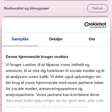
Biodiversitet og klimagasser
Kommunernes rolle og lovgivningsmæssige
rammer
Samtykke
Detaljer
Om
Rekreative værdier og samfundsnytte
Denne hjemmeside bruger cookies
Netværk, erfaringsudveksling og opsamling
Vi bruger cookies til at tilpasse vores indhold og
annoncer, til at vise dig funktioner til sociale medier og til
at analysere vores trafik. Vi deler også oplysninger om
din brug af vores hjemmeside med vores partnere inden
Få et overblik over kurset
for sociale medier, annonceringspartnere og
analysepartnere. Vores partnere kan kombinere disse
PROGRAM
data med andre oplysninger, du har givet dem, eller som
de har indsamlet fra din brug af deres tjenester.