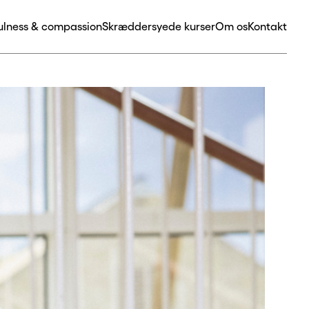
ulness & compassion
Skræddersyede kurser
Om os
Kontakt