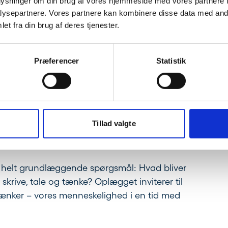
oplysninger om din brug af vores hjemmeside med vores partnere i
ysepartnere. Vores partnere kan kombinere disse data med andr
et fra din brug af deres tjenester.
urhistorie ved Aarhus Universitet og leder af
Præferencer
Statistik
emporary Cultures of Text, som undersøger,
tkultur og de måder, vi producerer og forstår
er om verdenslitteratur, posthumanisme og
Tillad valgte
er en af Danmarks mest markante stemmer, når det
 helt grundlæggende spørgsmål: Hvad bliver
skrive, tale og tænke? Oplægget inviterer til
ntænker – vores menneskelighed i en tid med