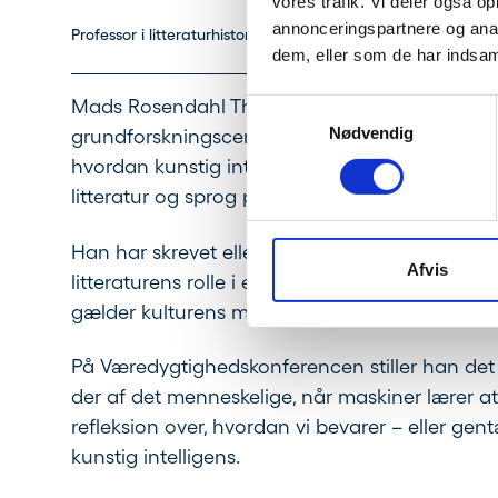
vores trafik. Vi deler også 
annonceringspartnere og anal
Professor i litteraturhistorie på Aarhus Universitet
dem, eller som de har indsaml
Mads Rosendahl Thomsen er professor i litterat
Samtykkevalg
Nødvendig
grundforskningscentret TEXT: Center for Cont
hvordan kunstig intelligens påvirker vores teks
litteratur og sprog på.
Han har skrevet eller redigeret over tyve bøg
Afvis
litteraturens rolle i en digitaliseret tid, og 
gælder kulturens møde med ny teknologi.
På Væredygtighedskonferencen stiller han det
der af det menneskelige, når maskiner lærer at 
refleksion over, hvordan vi bevarer – eller ge
kunstig intelligens.