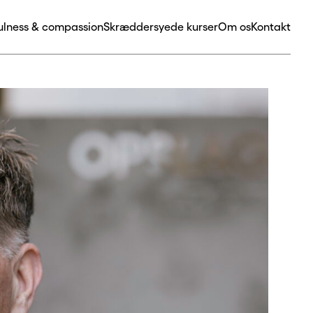
ulness & compassion
Skræddersyede kurser
Om os
Kontakt