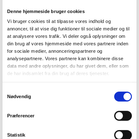
Denne hjemmeside bruger cookies
Vi bruger cookies til at tilpasse vores indhold og
annoncer, til at vise dig funktioner til sociale medier og til
MARIANNE LIVIJN
at analysere vores trafik. Vi deler også oplysninger om
din brug af vores hjemmeside med vores partnere inden
for sociale medier, annonceringspartnere og
analysepartnere. Vores partnere kan kombinere disse
Ph.D. & Managing Partner i UKON
data med andre oplysninger, du har givet dem, eller som
de har indsamlet fra din brug af deres tjenester.
Marianne Livijn er Managing Partner i UKON, specialister i
ledelses- og organisationsudvikling. Hun har en Ph.d. i
Samtykkevalg
organisationsdesign og rådgiver ledere i at skabe samspil
Nødvendig
mellem struktur, processer og mennesker, så organisationen når
sine mål. Som tidligere HR-chef i IT-branchen har hun drevet
strategiske forandringer og reorganiseringer med fokus på at
Præferencer
klæde ledere og medarbejdere på til at gribe opgaverne på
rette niveau. Derudover underviser hun på Aarhus Universitet og
CBS.
Statistik