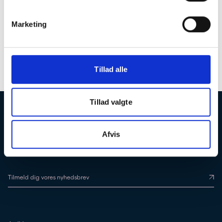
Marketing
Tillad alle
Tillad valgte
Få direkte besked, når vi lancerer vores kurser, og bliv klogere på dine
muligheder
TILMELD DIG VORES NYHEDSBREV
Afvis
Tilmeld dig vores nyhedsbrev