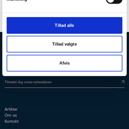
Tillad alle
Få direkte besked, når vi lancerer vores kurser, og bliv klogere på dine
Tillad valgte
muligheder
TILMELD DIG VORES NYHEDSBREV
Afvis
Tilmeld dig vores nyhedsbrev
Artikler
Om os
Kontakt