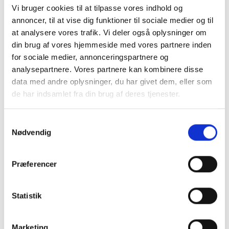
Vi bruger cookies til at tilpasse vores indhold og
annoncer, til at vise dig funktioner til sociale medier og til
at analysere vores trafik. Vi deler også oplysninger om
din brug af vores hjemmeside med vores partnere inden
for sociale medier, annonceringspartnere og
MICHAEL SVARER
analysepartnere. Vores partnere kan kombinere disse
data med andre oplysninger, du har givet dem, eller som
de har indsamlet fra din brug af deres tjenester.
Professor ved institut for Økonomi på Aarhus Universitet
Samtykkevalg
Michael er tidligere overvismand og nuværende professor i
Nødvendig
Økonomi på Aarhus Universitet. Han er en af landets mest
citerede forskere med sin ekspertise indenfor økonomi og
arbejdsmarkedet.
Præferencer
Statistik
Marketing