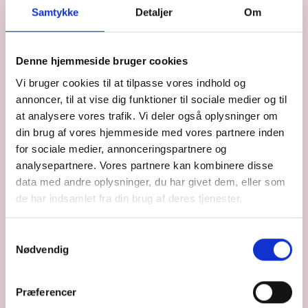
Samtykke
Detaljer
Om
Denne hjemmeside bruger cookies
Vi bruger cookies til at tilpasse vores indhold og
annoncer, til at vise dig funktioner til sociale medier og til
at analysere vores trafik. Vi deler også oplysninger om
din brug af vores hjemmeside med vores partnere inden
for sociale medier, annonceringspartnere og
analysepartnere. Vores partnere kan kombinere disse
data med andre oplysninger, du har givet dem, eller som
de har indsamlet fra din brug af deres tjenester.
Jura
MOMS-UPDATE I KØBENHAVN
Samtykkevalg
Kurset giver en dybdegående indsigt i den nyeste
Nødvendig
praksis og lovgivning inden for Momslovens
hovedområder. Dette kursus afholdes i København.
Præferencer